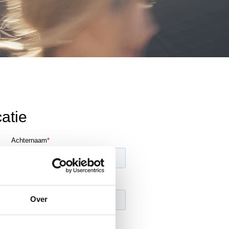
catie
Achternaam
*
Over