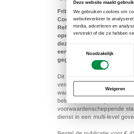
Deze website maakt gebruik
Frits van der Meer, hoogler
We gebruiken cookies om cont
Comparative Public Sector 
websiteverkeer te analyseren
media, adverteren en analys
Reform, heeft 10 jaar onde
verstrekt of die ze hebben v
openbaar bestuur en het am
deze publicatie lees je zij
Toestemmingsselectie
een groot deel gebaseerd 
Noodzakelijk
gegevens.
Dit boek heeft als onderwerp
veranderingen in het openba
Weigeren
waar het de relatie met het a
betreft. Specifiek gaat het 
voorwaardenscheppende staa
dienst in een multi-level go
Bestel de publicatie voor € 4