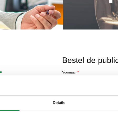
Bestel de publi
r
Voornaam
*
n het
E-mailadres
*
Details
Huis-/bezorgadres
*