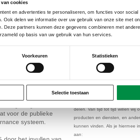
 van cookies
aar op de leerstoel
ent en advertenties te personaliseren, om functies voor social
en Civil Service
. Ook delen we informatie over uw gebruik van onze site met on
Postcode
*
e. Deze partners kunnen deze gegevens combineren met andere i
rzoek gedaan naar het
erzameld op basis van uw gebruik van hun services.
btelijk apparaat. In
n bevindingen, ook voor
Woonplaats
*
op empirische
Voorkeuren
Statistieken
Aantal bestelde exemplaren
*
: de studie van
ar bestuur, met name
Selectie toestaan
mbtelijk apparaat
Het CAOP gebruikt je gegevens 
over de gevolgen van de
delen. Van tijd tot tijd willen w
t voor de publieke
producten en diensten, en andere
vernance systeem.
kunnen vinden. Als je hiermee i
aan:
5 door het invullen van