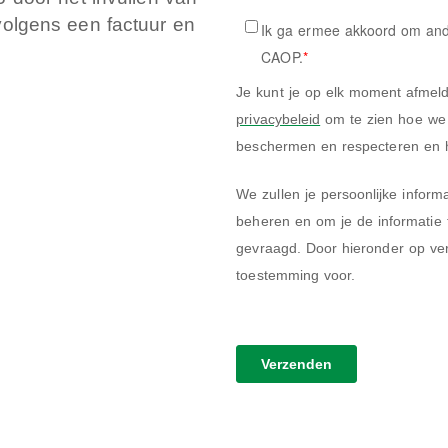
rvolgens een factuur en
Ik ga ermee akkoord om and
CAOP.
*
Je kunt je op elk moment afmeld
privacybeleid
om te zien hoe we ons inzetten om je privacy te
beschermen en respecteren en h
We zullen je persoonlijke inform
beheren en om je de informatie 
gevraagd. Door hieronder op ver
toestemming voor.