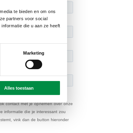
 media te bieden en om ons
ze partners voor social
nformatie die u aan ze heeft
Marketing
Alles toestaan
om de publicatie met je te kunnen
ij ook contact met je opnemen over onze
 informatie die je interessant zou
nstemt, vink dan de button hieronder