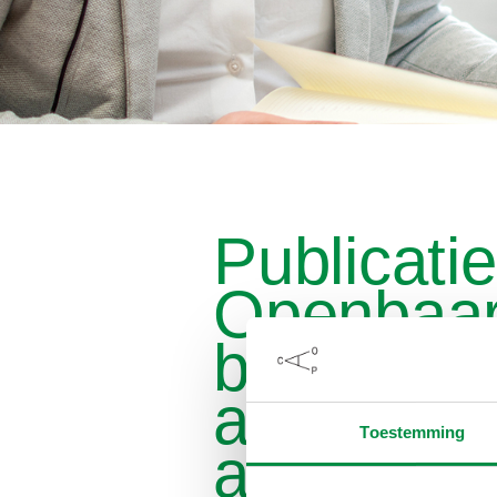
Publicatie
Openbaa
bestuur e
ambtelijk
Toestemming
apparaat